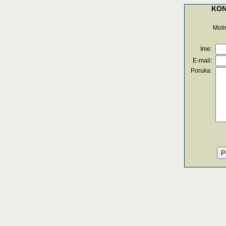
KON
Molim
Ime:
E-mail:
Poruka: